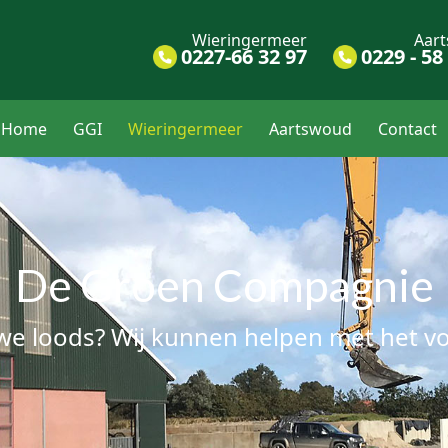
Wieringermeer
Aar
0227-66 32 97
0229 - 58
Home
GGI
Wieringermeer
Aartswoud
Contact
De Groen Compagnie
we loods? Wij kunnen helpen met het v