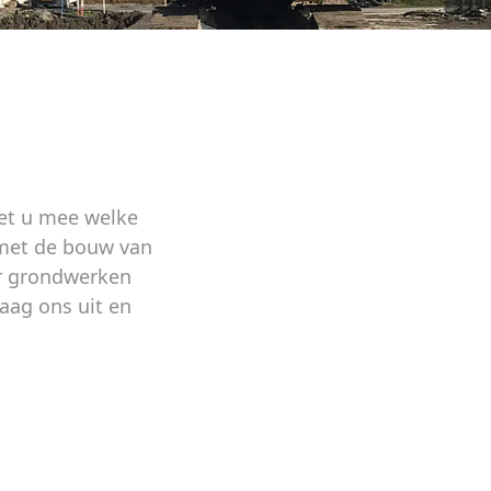
et u mee welke
met de bouw van
or grondwerken
Daag ons uit en