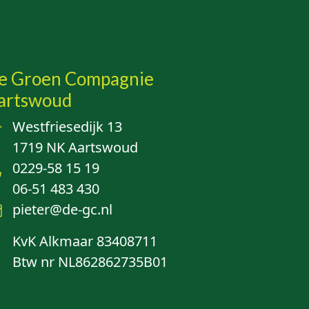
e Groen Compagnie
artswoud
Westfriesedijk 13
1719 NK Aartswoud
0229-58 15 19
06-51 483 430
pieter@de-gc.nl
KvK Alkmaar 83408711
Btw nr NL862862735B01