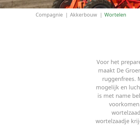
Compagnie
|
Akkerbouw
|
Wortelen
Voor het prepar
maakt De Groen
ruggenfrees. 
mogelijk en luc
is met name bel
voorkomen. 
wortelzaad
wortelzaadje kr