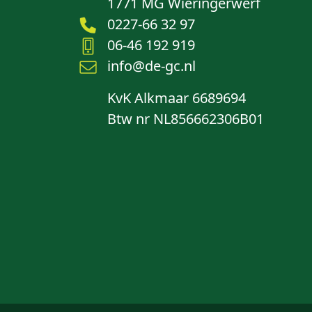
1771 MG Wieringerwerf
0227-66 32 97
06-46 192 919
info@de-gc.nl
KvK Alkmaar 6689694
Btw nr NL856662306B01