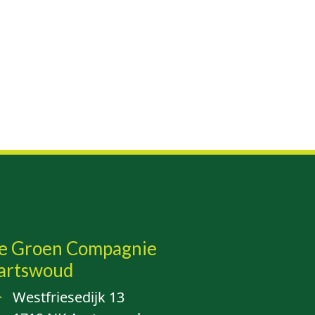
e Groen Compagnie
artswoud
Westfriesedijk 13