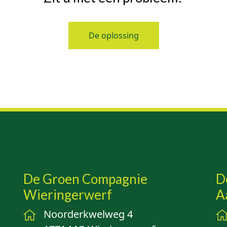
De oplossing
De Groen Compagnie
D
Wieringerwerf
A
Noorderkwelweg 4