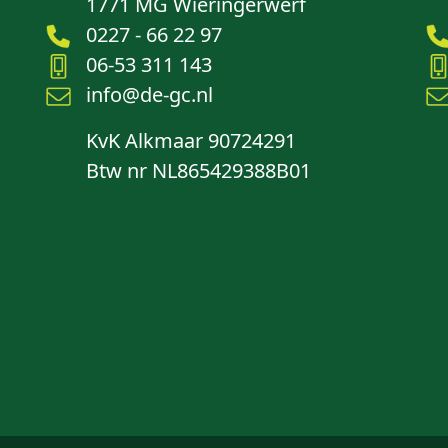
1771 MG Wieringerwerf
0227 - 66 22 97
06-53 311 143
info@de-gc.nl
KvK Alkmaar 90724291
Btw nr NL865429388B01