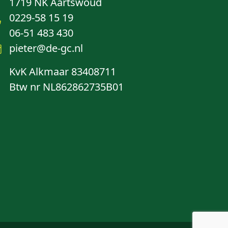
1719 NK Aartswoud
0229-58 15 19
06-51 483 430
pieter@de-gc.nl
KvK Alkmaar 83408711
Btw nr NL862862735B01