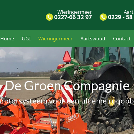
Wieringermeer
Aar
0227-66 32 97
0229 - 58
Home
GGI
Wieringermeer
Aartswoud
Contact
De Groen Compagnie
nrotorsysteem voor een ultieme rugop