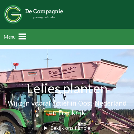
Menu
Lelies planten
Wij zijn vooral actief in Oost-Nederland
en Frankrijk
Bekijk ons filmpje