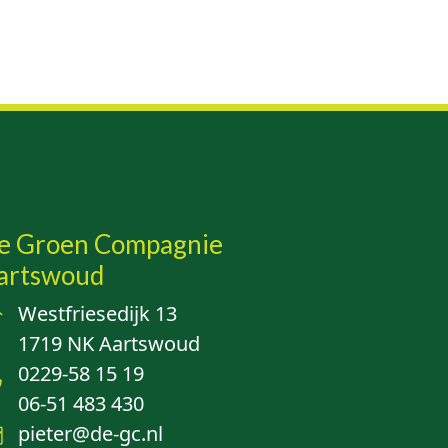
e Groen Compagnie
artswoud
Westfriesedijk 13
1719 NK Aartswoud
0229-58 15 19
06-51 483 430
pieter@de-gc.nl