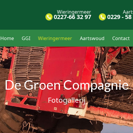
Wieringermeer
Aar
0227-66 32 97
0229 - 58
Home
GGI
Wieringermeer
Aartswoud
Contact
De Groen Compagnie
Fotogallerij