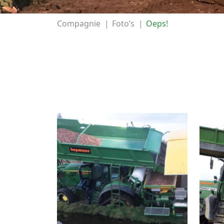
Compagnie
|
Foto’s
|
Oeps!