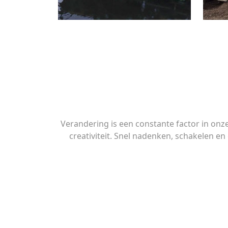
Verandering is een constante factor in onz
creativiteit. Snel nadenken, schakelen 